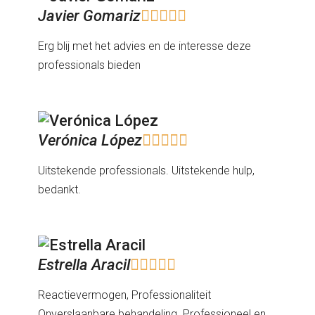
Javier Gomariz





Erg blij met het advies en de interesse deze
professionals bieden
Verónica López





Uitstekende professionals. Uitstekende hulp,
bedankt.
Estrella Aracil





Reactievermogen, Professionaliteit
Onverslaanbare behandeling. Professioneel en